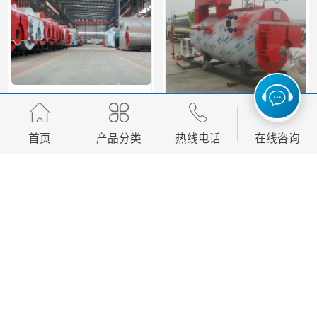
真空锅炉公司
医院真空热水锅炉厂家
首页
产品分类
热线电话
在线咨询
您是第
301203
位访客
版权所有 ©2026-08-09
豫ICP备2025151629号-1
郑州枫岚锅炉有限公司
保留所有权利.
技术支持：
八方资源网
免责声明
管理员入口
网站地图
养殖真空热水锅炉厂商
天然气真空炉厂家