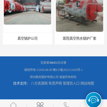
医院真空热水锅炉厂家
养殖真空热水锅炉厂商
您是第
300451
位访客
版权所有 ©2026-08-09
豫ICP备2025151629号-1
郑州枫岚锅炉有限公司
保留所有权利.
技术支持：
八方资源网
免责声明
管理员入口
网站地图
天然气真空炉厂家
湿背式真空热水锅炉厂商