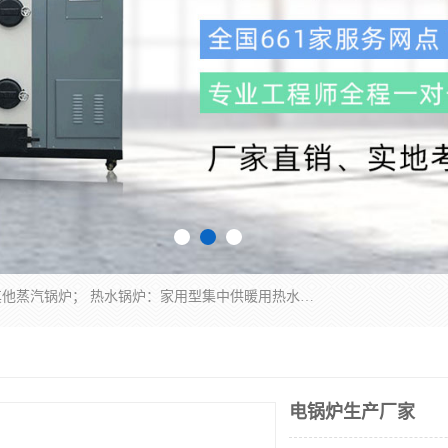
蒸汽锅炉：水管锅炉、火管锅炉、混合式锅炉、其他蒸汽锅炉； 热水锅炉：家用型集中供暖用热水锅炉、其他热水锅炉； 有机热载体锅炉； 船用蒸汽锅炉； （锅炉用辅助设备及装置）蒸汽冷凝器：表面冷凝器、混合式冷凝器、空冷式冷凝器、其他蒸汽冷凝器； 锅炉用辅助设备：节热器、蒸汽收集器、蓄能器、烟垢清除器、气体回收器、泥渣刮除器、空气预热器、其他锅炉用辅助设备；
电锅炉生产厂家