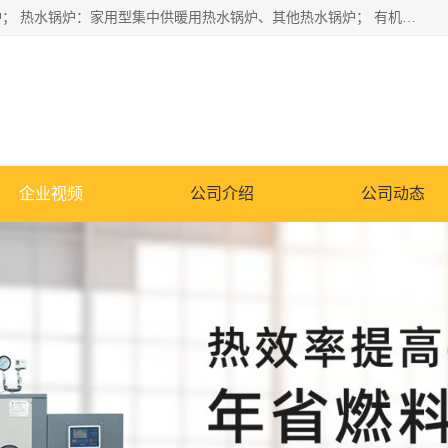
蒸汽锅炉：水管锅炉、火管锅炉、混合式锅炉、其他蒸汽锅炉； 热水锅炉：家用型集中供暖用热水锅炉、其他热水锅炉； 有机热载体锅炉； 船用蒸汽锅炉； （锅炉用辅助设备及装置）蒸汽冷凝器：表面冷凝器、混合式冷凝器、空冷式冷凝器、其他蒸汽冷凝器； 锅炉用辅助设备：节热器、蒸汽收集器、蓄能器、烟垢清除器、气体回收器、泥渣刮除器、空气预热器、其他锅炉用辅助设备；
企业视频
公司介绍
公司动态