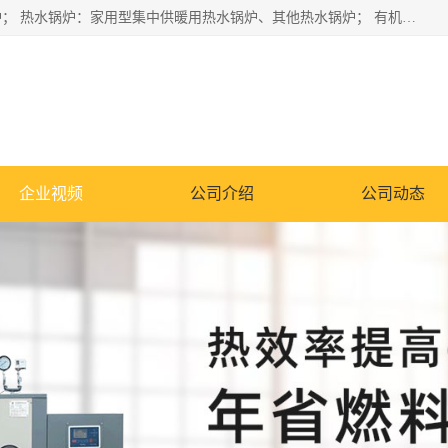
蒸汽锅炉：水管锅炉、火管锅炉、混合式锅炉、其他蒸汽锅炉； 热水锅炉：家用型集中供暖用热水锅炉、其他热水锅炉； 有机热载体锅炉； 船用蒸汽锅炉； （锅炉用辅助设备及装置）蒸汽冷凝器：表面冷凝器、混合式冷凝器、空冷式冷凝器、其他蒸汽冷凝器； 锅炉用辅助设备：节热器、蒸汽收集器、蓄能器、烟垢清除器、气体回收器、泥渣刮除器、空气预热器、其他锅炉用辅助设备；
企业视频
公司介绍
公司动态