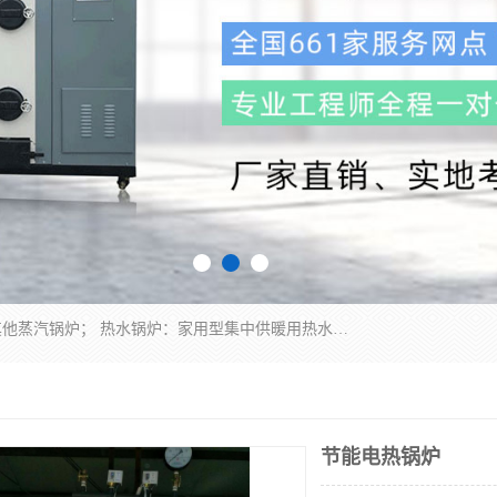
蒸汽锅炉：水管锅炉、火管锅炉、混合式锅炉、其他蒸汽锅炉； 热水锅炉：家用型集中供暖用热水锅炉、其他热水锅炉； 有机热载体锅炉； 船用蒸汽锅炉； （锅炉用辅助设备及装置）蒸汽冷凝器：表面冷凝器、混合式冷凝器、空冷式冷凝器、其他蒸汽冷凝器； 锅炉用辅助设备：节热器、蒸汽收集器、蓄能器、烟垢清除器、气体回收器、泥渣刮除器、空气预热器、其他锅炉用辅助设备；
节能电热锅炉