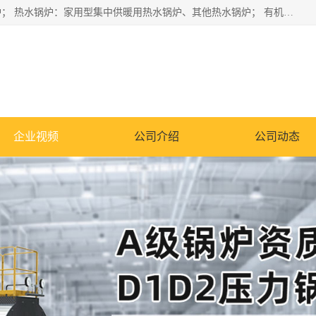
蒸汽锅炉：水管锅炉、火管锅炉、混合式锅炉、其他蒸汽锅炉； 热水锅炉：家用型集中供暖用热水锅炉、其他热水锅炉； 有机热载体锅炉； 船用蒸汽锅炉； （锅炉用辅助设备及装置）蒸汽冷凝器：表面冷凝器、混合式冷凝器、空冷式冷凝器、其他蒸汽冷凝器； 锅炉用辅助设备：节热器、蒸汽收集器、蓄能器、烟垢清除器、气体回收器、泥渣刮除器、空气预热器、其他锅炉用辅助设备；
企业视频
公司介绍
公司动态