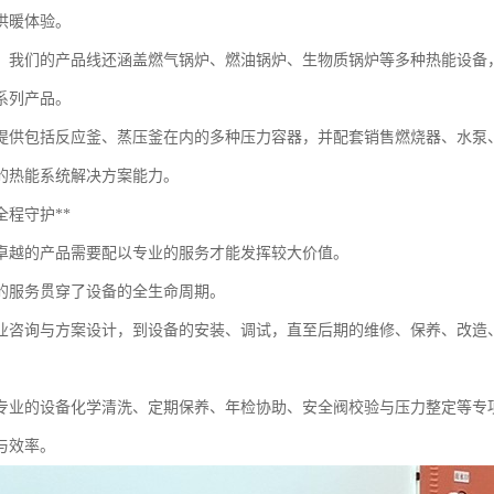
供暖体验。
，我们的产品线还涵盖燃气锅炉、燃油锅炉、生物质锅炉等多种热能设备
系列产品。
提供包括反应釜、蒸压釜在内的多种压力容器，并配套销售燃烧器、水泵
的热能系统解决方案能力。
全程守护**
卓越的产品需要配以专业的服务才能发挥较大价值。
的服务贯穿了设备的全生命周期。
业咨询与方案设计，到设备的安装、调试，直至后期的维修、保养、改造
专业的设备化学清洗、定期保养、年检协助、安全阀校验与压力整定等专
与效率。