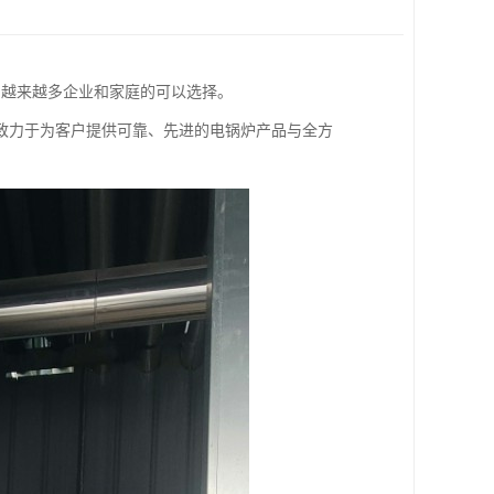
为越来越多企业和家庭的可以选择。
，致力于为客户提供可靠、先进的电锅炉产品与全方