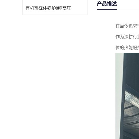
产品描述
有机热载体锅炉8吨高压
在当今追求
作为深耕行
位的热能服