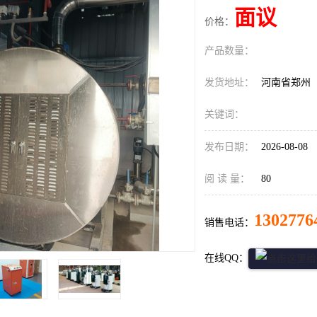
面议
价格：
产品数量：
发货地址：
河南省郑州
关键词：
发布日期：
2026-08-08
阅 读 量：
80
1302776
销售电话：
在线QQ：