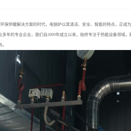
*环保供暖解决方案的时代，电锅炉以其清洁、安全、智能的特点，正成
业多年的专业企业，我们自2009年成立以来，始终专注于热能设备领域
务。