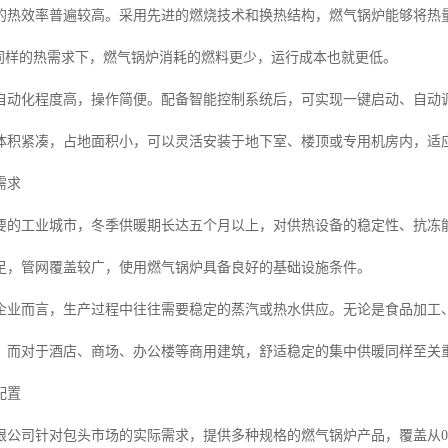
的热效率普遍较高。采用先进的燃烧技术和换热结构，燃气锅炉能够将热量
着同样的热需求下，燃气锅炉消耗的燃料更少，运行成本也就更低。
自动化程度高，操作简便。配备智能控制系统后，可实现一键启动、自动
体积紧凑，占地面积小，可以灵活安装于地下室、楼顶或专用机房内，适
需求
要的工业城市，冬季供暖期长达五个月以上，对供热设备的稳定性、抗冻
足，管网覆盖较广，使用燃气锅炉具备良好的基础设施条件。
企业而言，生产过程中往往需要稳定的蒸汽或热水供应。无论是食品加工
。而对于酒店、商场、办公楼等商用建筑，舒适稳定的集中供暖同样至关
配置
限公司针对包头市场的实际需求，提供多种规格的燃气锅炉产品，覆盖从0