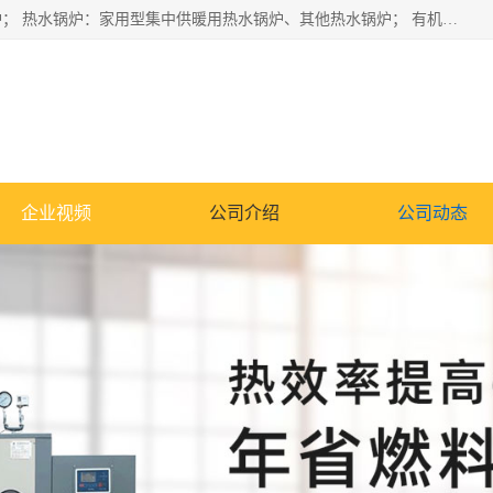
蒸汽锅炉：水管锅炉、火管锅炉、混合式锅炉、其他蒸汽锅炉； 热水锅炉：家用型集中供暖用热水锅炉、其他热水锅炉； 有机热载体锅炉； 船用蒸汽锅炉； （锅炉用辅助设备及装置）蒸汽冷凝器：表面冷凝器、混合式冷凝器、空冷式冷凝器、其他蒸汽冷凝器； 锅炉用辅助设备：节热器、蒸汽收集器、蓄能器、烟垢清除器、气体回收器、泥渣刮除器、空气预热器、其他锅炉用辅助设备；
企业视频
公司介绍
公司动态