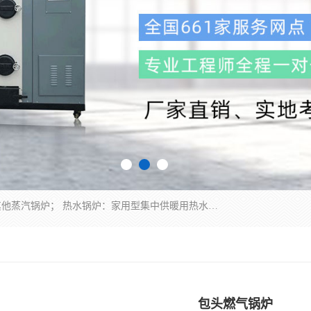
蒸汽锅炉：水管锅炉、火管锅炉、混合式锅炉、其他蒸汽锅炉； 热水锅炉：家用型集中供暖用热水锅炉、其他热水锅炉； 有机热载体锅炉； 船用蒸汽锅炉； （锅炉用辅助设备及装置）蒸汽冷凝器：表面冷凝器、混合式冷凝器、空冷式冷凝器、其他蒸汽冷凝器； 锅炉用辅助设备：节热器、蒸汽收集器、蓄能器、烟垢清除器、气体回收器、泥渣刮除器、空气预热器、其他锅炉用辅助设备；
包头燃气锅炉