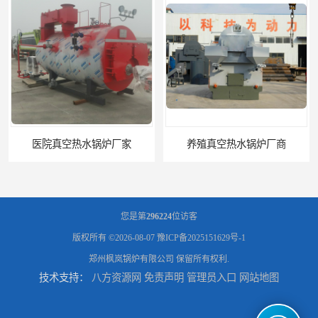
院真空热水锅炉厂家
养殖真空热水锅炉厂商
您是第
296224
位访客
版权所有 ©2026-08-07
豫ICP备2025151629号-1
郑州枫岚锅炉有限公司
保留所有权利.
技术支持：
八方资源网
免责声明
管理员入口
网站地图