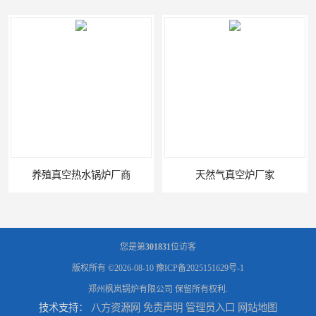
天然气真空炉厂家
湿背式真空热水锅炉厂商
您是第
301831
位访客
版权所有 ©2026-08-10
豫ICP备2025151629号-1
郑州枫岚锅炉有限公司
保留所有权利.
技术支持：
八方资源网
免责声明
管理员入口
网站地图