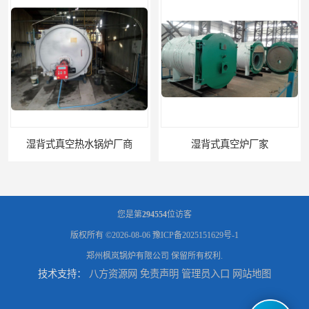
湿背式真空炉厂家
燃气真空锅炉厂商
您是第
294554
位访客
版权所有 ©2026-08-06
豫ICP备2025151629号-1
郑州枫岚锅炉有限公司
保留所有权利.
技术支持：
八方资源网
免责声明
管理员入口
网站地图