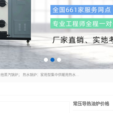
蒸汽锅炉：水管锅炉、火管锅炉、混合式锅炉、其他蒸汽锅炉； 热水锅炉：家用型集中供暖用热水锅炉、其他热水锅炉； 有机热载体锅炉； 船用蒸汽锅炉； （锅炉用辅助设备及装置）蒸汽冷凝器：表面冷凝器、混合式冷凝器、空冷式冷凝器、其他蒸汽冷凝器； 锅炉用辅助设备：节热器、蒸汽收集器、蓄能器、烟垢清除器、气体回收器、泥渣刮除器、空气预热器、其他锅炉用辅助设备；
常压导热油炉价格