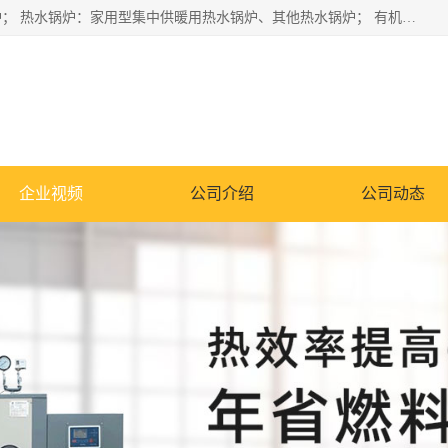
蒸汽锅炉：水管锅炉、火管锅炉、混合式锅炉、其他蒸汽锅炉； 热水锅炉：家用型集中供暖用热水锅炉、其他热水锅炉； 有机热载体锅炉； 船用蒸汽锅炉； （锅炉用辅助设备及装置）蒸汽冷凝器：表面冷凝器、混合式冷凝器、空冷式冷凝器、其他蒸汽冷凝器； 锅炉用辅助设备：节热器、蒸汽收集器、蓄能器、烟垢清除器、气体回收器、泥渣刮除器、空气预热器、其他锅炉用辅助设备；
企业视频
公司介绍
公司动态