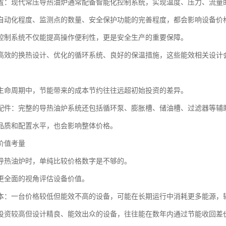
置：现代常压导热油炉通常配备智能化控制系统，实现温度、压力、流量
自动化程度、监测点的数量、安全保护功能的完善程度，都会影响设备价
控制系统不仅能提高操作便利性，更是安全生产的重要保障。
高效的换热设计、优化的循环系统、良好的保温措施，这些能效相关设计
生命周期中，节能带来的成本节约往往远超初始投资的差异。
配件：完整的导热油炉系统还包括循环泵、膨胀槽、储油槽、过滤器等辅
品质和配置水平，也会影响整体价格。
价值考量
导热油炉时，单纯比较价格数字是不够的。
更全面的视角评估设备价值。
本：一台价格较低但能效不高的设备，可能在长期运行中消耗更多能源，
投资较高但设计精良、能效出众的设备，往往能在数年内通过节能收回差