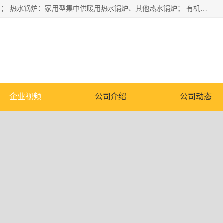
蒸汽锅炉：水管锅炉、火管锅炉、混合式锅炉、其他蒸汽锅炉； 热水锅炉：家用型集中供暖用热水锅炉、其他热水锅炉； 有机热载体锅炉； 船用蒸汽锅炉； （锅炉用辅助设备及装置）蒸汽冷凝器：表面冷凝器、混合式冷凝器、空冷式冷凝器、其他蒸汽冷凝器； 锅炉用辅助设备：节热器、蒸汽收集器、蓄能器、烟垢清除器、气体回收器、泥渣刮除器、空气预热器、其他锅炉用辅助设备；
企业视频
公司介绍
公司动态