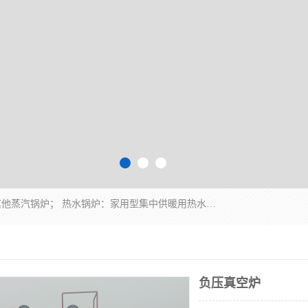
蒸汽锅炉：水管锅炉、火管锅炉、混合式锅炉、其他蒸汽锅炉； 热水锅炉：家用型集中供暖用热水锅炉、其他热水锅炉； 有机热载体锅炉； 船用蒸汽锅炉； （锅炉用辅助设备及装置）蒸汽冷凝器：表面冷凝器、混合式冷凝器、空冷式冷凝器、其他蒸汽冷凝器； 锅炉用辅助设备：节热器、蒸汽收集器、蓄能器、烟垢清除器、气体回收器、泥渣刮除器、空气预热器、其他锅炉用辅助设备；
负压真空炉