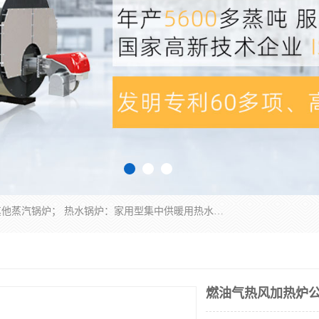
蒸汽锅炉：水管锅炉、火管锅炉、混合式锅炉、其他蒸汽锅炉； 热水锅炉：家用型集中供暖用热水锅炉、其他热水锅炉； 有机热载体锅炉； 船用蒸汽锅炉； （锅炉用辅助设备及装置）蒸汽冷凝器：表面冷凝器、混合式冷凝器、空冷式冷凝器、其他蒸汽冷凝器； 锅炉用辅助设备：节热器、蒸汽收集器、蓄能器、烟垢清除器、气体回收器、泥渣刮除器、空气预热器、其他锅炉用辅助设备；
燃油气热风加热炉