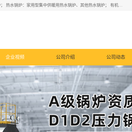
蒸汽锅炉：水管锅炉、火管锅炉、混合式锅炉、其他蒸汽锅炉； 热水锅炉：家用型集中供暖用热水锅炉、其他热水锅炉； 有机热载体锅炉； 船用蒸汽锅炉； （锅炉用辅助设备及装置）蒸汽冷凝器：表面冷凝器、混合式冷凝器、空冷式冷凝器、其他蒸汽冷凝器； 锅炉用辅助设备：节热器、蒸汽收集器、蓄能器、烟垢清除器、气体回收器、泥渣刮除器、空气预热器、其他锅炉用辅助设备；
企业视频
公司介绍
公司动态