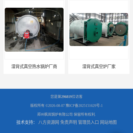
湿背式真空热水锅炉厂商
湿背式真空炉厂家
您是第
296819
位访客
版权所有 ©2026-08-07
豫ICP备2025151629号-1
郑州枫岚锅炉有限公司
保留所有权利.
技术支持：
八方资源网
免责声明
管理员入口
网站地图