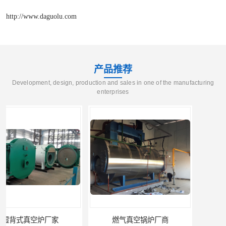
http://www.daguolu.com
产品推荐
Development, design, production and sales in one of the manufacturing
enterprises
燃气真空锅炉厂商
电锅炉采暖炉厂家