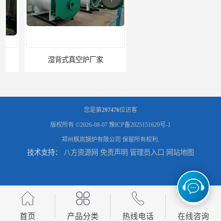
湿背式真空炉厂家
燃气真空锅炉厂商
您是第
297476
位访客
版权所有 ©2026-08-07
豫ICP备2025151629号-1
郑州枫岚锅炉有限公司
保留所有权利.
技术支持：
八方资源网
免责声明
管理员入口
网站地图
电锅炉采暖炉厂家
电升温导热油锅炉多少钱
首页
产品分类
热线电话
在线咨询