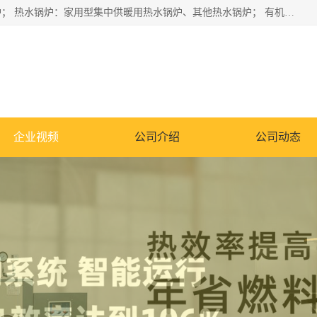
蒸汽锅炉：水管锅炉、火管锅炉、混合式锅炉、其他蒸汽锅炉； 热水锅炉：家用型集中供暖用热水锅炉、其他热水锅炉； 有机热载体锅炉； 船用蒸汽锅炉； （锅炉用辅助设备及装置）蒸汽冷凝器：表面冷凝器、混合式冷凝器、空冷式冷凝器、其他蒸汽冷凝器； 锅炉用辅助设备：节热器、蒸汽收集器、蓄能器、烟垢清除器、气体回收器、泥渣刮除器、空气预热器、其他锅炉用辅助设备；
企业视频
公司介绍
公司动态