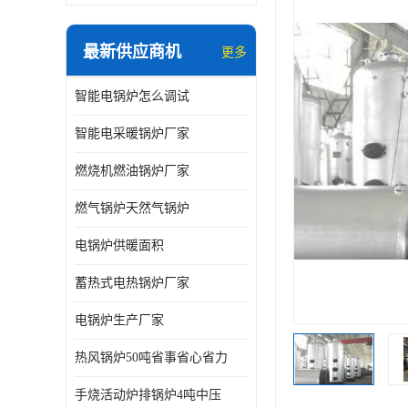
最新供应商机
更多
智能电锅炉怎么调试
智能电采暖锅炉厂家
燃烧机燃油锅炉厂家
燃气锅炉天然气锅炉
电锅炉供暖面积
蓄热式电热锅炉厂家
电锅炉生产厂家
热风锅炉50吨省事省心省力
手烧活动炉排锅炉4吨中压