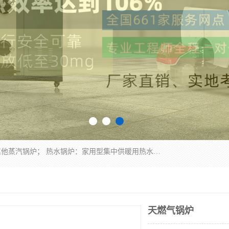
蒸汽锅炉：水管锅炉、火管锅炉、混合式锅炉、其他蒸汽锅炉； 热水锅炉：家用型集中供暖用热水锅炉、其他热水锅炉； 有机热载体锅炉； 船用蒸汽锅炉； （锅炉用辅助设备及装置）蒸汽冷凝器：表面冷凝器、混合式冷凝器、空冷式冷凝器、其他蒸汽冷凝器； 锅炉用辅助设备：节热器、蒸汽收集器、蓄能器、烟垢清除器、气体回收器、泥渣刮除器、空气预热器、其他锅炉用辅助设备；
天燃气锅炉