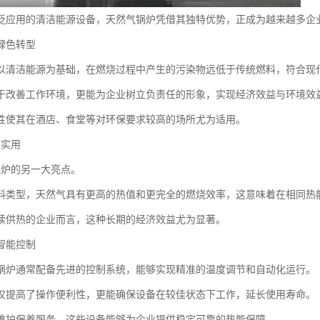
泛应用的清洁能源设备，天然气锅炉凭借其独特优势，正成为越来越多企
绿色转型
以清洁能源为基础，在燃烧过程中产生的污染物远低于传统燃料，符合现
于改善工作环境，更能为企业树立负责任的形象，实现经济效益与环境效
性使其在酒店、食堂等对环保要求较高的场所尤为适用。
济实用
锅炉的另一大亮点。
料类型，天然气具有更高的热值和更完全的燃烧效率，这意味着在相同热
续供热的企业而言，这种长期的经济效益尤为显著。
智能控制
锅炉通常配备先进的控制系统，能够实现精准的温度调节和自动化运行。
仅提高了操作便利性，更能确保设备在较佳状态下工作，延长使用寿命。
维护保养服务，这些设备能够为企业提供稳定可靠的热能保障。