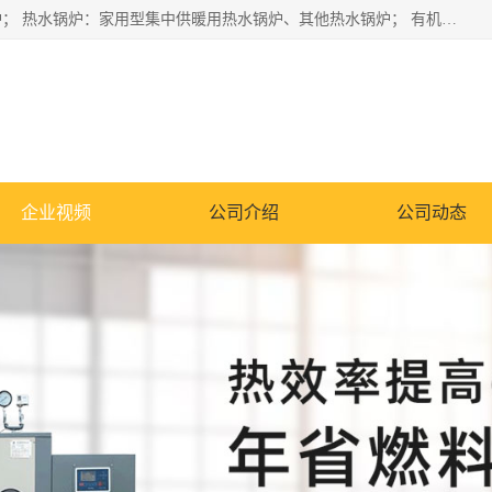
蒸汽锅炉：水管锅炉、火管锅炉、混合式锅炉、其他蒸汽锅炉； 热水锅炉：家用型集中供暖用热水锅炉、其他热水锅炉； 有机热载体锅炉； 船用蒸汽锅炉； （锅炉用辅助设备及装置）蒸汽冷凝器：表面冷凝器、混合式冷凝器、空冷式冷凝器、其他蒸汽冷凝器； 锅炉用辅助设备：节热器、蒸汽收集器、蓄能器、烟垢清除器、气体回收器、泥渣刮除器、空气预热器、其他锅炉用辅助设备；
企业视频
公司介绍
公司动态