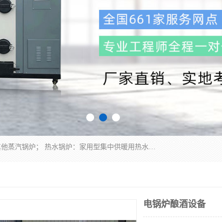
蒸汽锅炉：水管锅炉、火管锅炉、混合式锅炉、其他蒸汽锅炉； 热水锅炉：家用型集中供暖用热水锅炉、其他热水锅炉； 有机热载体锅炉； 船用蒸汽锅炉； （锅炉用辅助设备及装置）蒸汽冷凝器：表面冷凝器、混合式冷凝器、空冷式冷凝器、其他蒸汽冷凝器； 锅炉用辅助设备：节热器、蒸汽收集器、蓄能器、烟垢清除器、气体回收器、泥渣刮除器、空气预热器、其他锅炉用辅助设备；
电锅炉酿酒设备