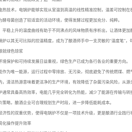
电热技术，电锅炉能够实现从室温到高温的线性精准控制，温差可控制在
为酵母菌创造了较适宜的活动环境，使得发酵过程更加充分、纯粹。
，平稳上升的温度曲线有助于不同沸点的风味物质有序析出，让酒体更加
锅炉以其无可比拟的控温精度，成为了酿酒师手中一支灵敏的“温度笔”，
酿就绿色琼浆
环境保护和可持续发展日益重视，绿色生产已成为各行各业的重要方向。
能作为唯一能源，运行过程中零排放、无污染，彻底避免了传统燃煤、燃
内，清洁热源意味着更洁净的生产环境，有效降低了杂菌污染风险，从源
炉通常具备高热效率，电能几乎完全转化为热能，减少了能源在传输与转
价策略，酿酒企业可合理规划生产时段，进一步降低能耗成本。
经济性的双重优势，使得电锅炉不仅是一项技术升级，更是酿酒行业践行
简化操作提升效率