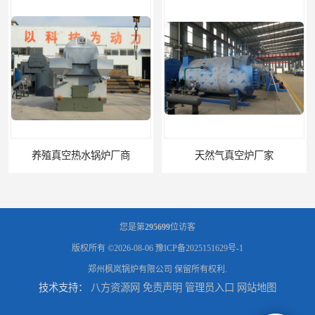
养殖真空热水锅炉厂商
天然气真空炉厂家
您是第
295699
位访客
版权所有 ©2026-08-06
豫ICP备2025151629号-1
郑州枫岚锅炉有限公司
保留所有权利.
技术支持：
八方资源网
免责声明
管理员入口
网站地图