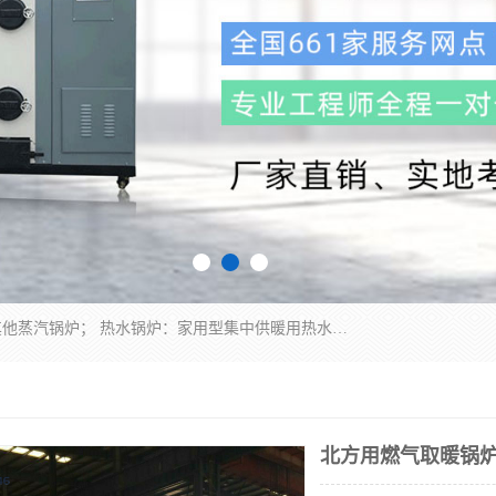
蒸汽锅炉：水管锅炉、火管锅炉、混合式锅炉、其他蒸汽锅炉； 热水锅炉：家用型集中供暖用热水锅炉、其他热水锅炉； 有机热载体锅炉； 船用蒸汽锅炉； （锅炉用辅助设备及装置）蒸汽冷凝器：表面冷凝器、混合式冷凝器、空冷式冷凝器、其他蒸汽冷凝器； 锅炉用辅助设备：节热器、蒸汽收集器、蓄能器、烟垢清除器、气体回收器、泥渣刮除器、空气预热器、其他锅炉用辅助设备；
北方用燃气取暖锅