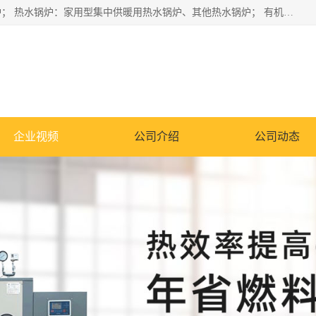
蒸汽锅炉：水管锅炉、火管锅炉、混合式锅炉、其他蒸汽锅炉； 热水锅炉：家用型集中供暖用热水锅炉、其他热水锅炉； 有机热载体锅炉； 船用蒸汽锅炉； （锅炉用辅助设备及装置）蒸汽冷凝器：表面冷凝器、混合式冷凝器、空冷式冷凝器、其他蒸汽冷凝器； 锅炉用辅助设备：节热器、蒸汽收集器、蓄能器、烟垢清除器、气体回收器、泥渣刮除器、空气预热器、其他锅炉用辅助设备；
企业视频
公司介绍
公司动态