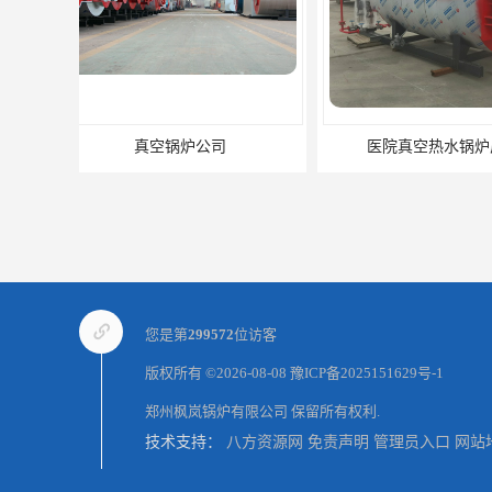
医院真空热水锅炉厂家
养殖真空热水
您是第
299572
位访客
版权所有 ©2026-08-08
豫ICP备2025151629号-1
郑州枫岚锅炉有限公司
保留所有权利.
技术支持：
八方资源网
免责声明
管理员入口
网站
燃气真空锅炉厂商
电锅炉采暖