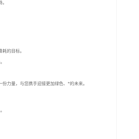
持。
降耗的目标。
持。
一份力量，与您携手迎接更加绿色、*的未来。
议。