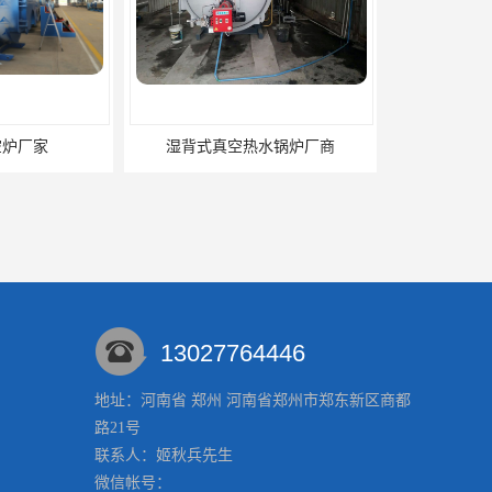
空热水锅炉厂商
湿背式真空炉厂家
13027764446
地址：河南省 郑州 河南省郑州市郑东新区商都
路21号
水锅炉供应商
真空锅炉公司
联系人：姬秋兵
先生
微信帐号：