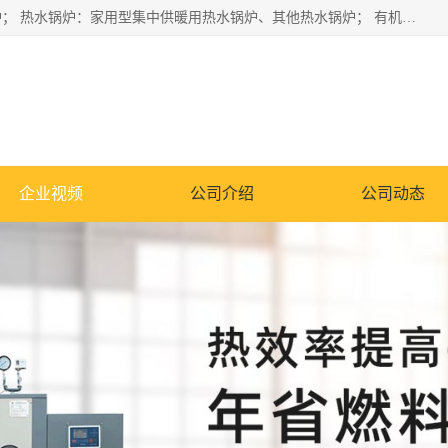
蒸汽锅炉：水管锅炉、火管锅炉、混合式锅炉、其他蒸汽锅炉； 热水锅炉：家用型集中供暖用热水锅炉、其他热水锅炉； 有机热载体锅炉； 船用蒸汽锅炉； （锅炉用辅助设备及装置）蒸汽冷凝器：表面冷凝器、混合式冷凝器、空冷式冷凝器、其他蒸汽冷凝器； 锅炉用辅助设备：节热器、蒸汽收集器、蓄能器、烟垢清除器、气体回收器、泥渣刮除器、空气预热器、其他锅炉用辅助设备；
企业视频
公司介绍
公司动态