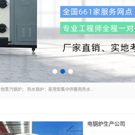
蒸汽锅炉：水管锅炉、火管锅炉、混合式锅炉、其他蒸汽锅炉； 热水锅炉：家用型集中供暖用热水锅炉、其他热水锅炉； 有机热载体锅炉； 船用蒸汽锅炉； （锅炉用辅助设备及装置）蒸汽冷凝器：表面冷凝器、混合式冷凝器、空冷式冷凝器、其他蒸汽冷凝器； 锅炉用辅助设备：节热器、蒸汽收集器、蓄能器、烟垢清除器、气体回收器、泥渣刮除器、空气预热器、其他锅炉用辅助设备；
电锅炉生产公司