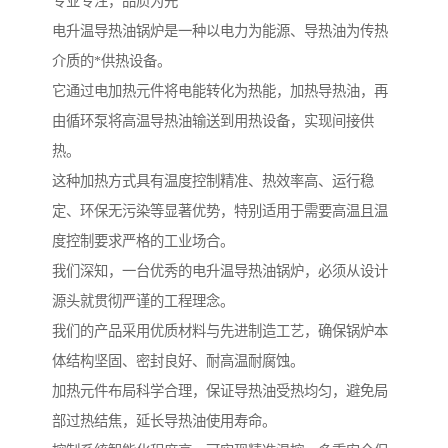
专业专注，品质为先
电升温导热油锅炉是一种以电力为能源、导热油为传热
介质的*供热设备。
它通过电加热元件将电能转化为热能，加热导热油，再
由循环泵将高温导热油输送到用热设备，实现间接供
热。
这种加热方式具有温度控制精准、热效率高、运行稳
定、环保无污染等显著优势，特别适用于需要高温且温
度控制要求严格的工业场合。
我们深知，一台优秀的电升温导热油锅炉，必须从设计
源头就贯彻严谨的工程理念。
我们的产品采用优质材料与先进制造工艺，确保锅炉本
体结构坚固、密封良好、耐高温耐腐蚀。
加热元件布局科学合理，保证导热油受热均匀，避免局
部过热结焦，延长导热油使用寿命。