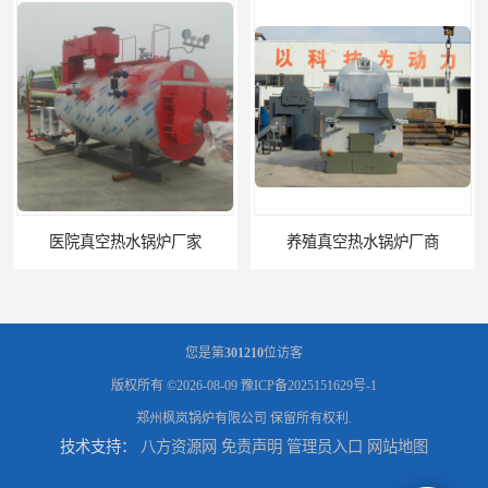
医院真空热水锅炉厂家
养殖真空热水锅炉厂商
您是第
301210
位访客
版权所有 ©2026-08-09
豫ICP备2025151629号-1
郑州枫岚锅炉有限公司
保留所有权利.
技术支持：
八方资源网
免责声明
管理员入口
网站地图