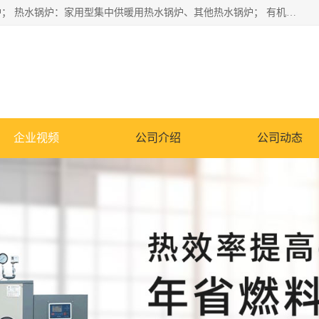
蒸汽锅炉：水管锅炉、火管锅炉、混合式锅炉、其他蒸汽锅炉； 热水锅炉：家用型集中供暖用热水锅炉、其他热水锅炉； 有机热载体锅炉； 船用蒸汽锅炉； （锅炉用辅助设备及装置）蒸汽冷凝器：表面冷凝器、混合式冷凝器、空冷式冷凝器、其他蒸汽冷凝器； 锅炉用辅助设备：节热器、蒸汽收集器、蓄能器、烟垢清除器、气体回收器、泥渣刮除器、空气预热器、其他锅炉用辅助设备；
企业视频
公司介绍
公司动态