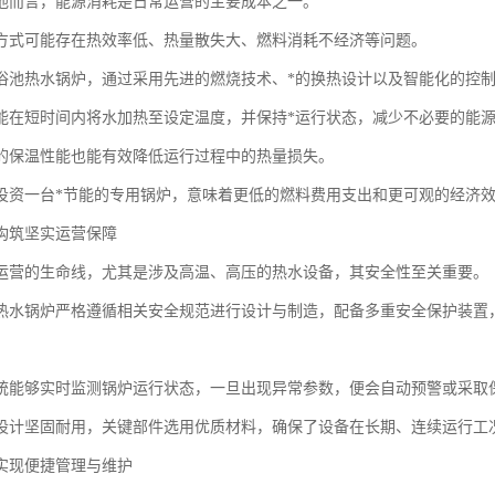
池而言，能源消耗是日常运营的主要成本之一。
方式可能存在热效率低、热量散失大、燃料消耗不经济等问题。
浴池热水锅炉，通过采用先进的燃烧技术、*的换热设计以及智能化的控
能在短时间内将水加热至设定温度，并保持*运行状态，减少不必要的能
的保温性能也能有效降低运行过程中的热量损失。
投资一台*节能的专用锅炉，意味着更低的燃料费用支出和更可观的经济
构筑坚实运营保障
运营的生命线，尤其是涉及高温、高压的热水设备，其安全性至关重要。
热水锅炉严格遵循相关安全规范进行设计与制造，配备多重安全保护装置
。
统能够实时监测锅炉运行状态，一旦出现异常参数，便会自动预警或采取
设计坚固耐用，关键部件选用优质材料，确保了设备在长期、连续运行工
实现便捷管理与维护