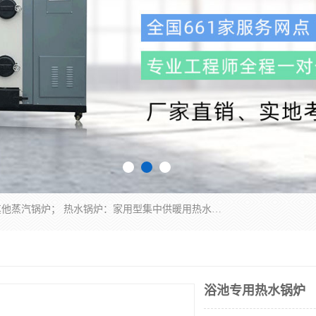
蒸汽锅炉：水管锅炉、火管锅炉、混合式锅炉、其他蒸汽锅炉； 热水锅炉：家用型集中供暖用热水锅炉、其他热水锅炉； 有机热载体锅炉； 船用蒸汽锅炉； （锅炉用辅助设备及装置）蒸汽冷凝器：表面冷凝器、混合式冷凝器、空冷式冷凝器、其他蒸汽冷凝器； 锅炉用辅助设备：节热器、蒸汽收集器、蓄能器、烟垢清除器、气体回收器、泥渣刮除器、空气预热器、其他锅炉用辅助设备；
浴池专用热水锅炉