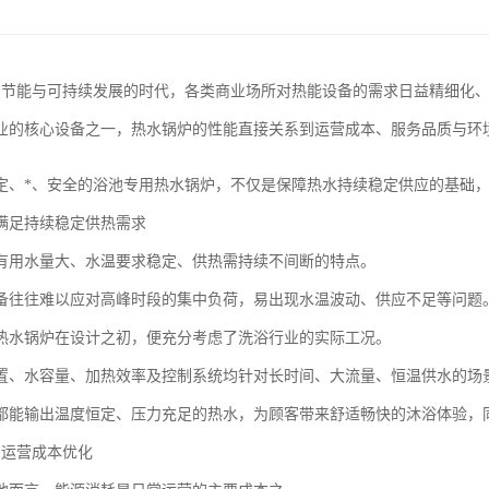
*节能与可持续发展的时代，各类商业场所对热能设备的需求日益精细化
业的核心设备之一，热水锅炉的性能直接关系到运营成本、服务品质与环
定、*、安全的浴池专用热水锅炉，不仅是保障热水持续稳定供应的基础
满足持续稳定供热需求
有用水量大、水温要求稳定、供热需持续不间断的特点。
备往往难以应对高峰时段的集中负荷，易出现水温波动、供应不足等问题
热水锅炉在设计之初，便充分考虑了洗浴行业的实际工况。
置、水容量、加热效率及控制系统均针对长时间、大流量、恒温供水的场
都能输出温度恒定、压力充足的热水，为顾客带来舒适畅快的沐浴体验，
力运营成本优化