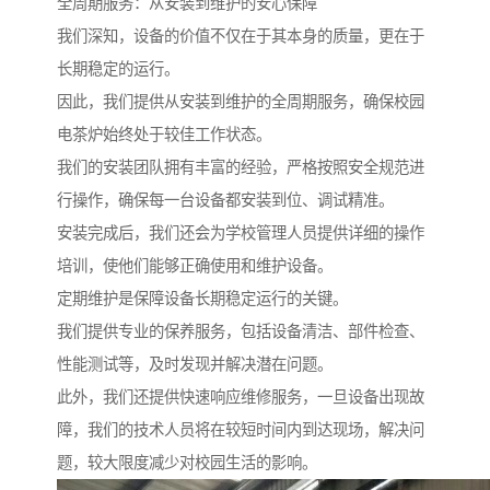
全周期服务：从安装到维护的安心保障
我们深知，设备的价值不仅在于其本身的质量，更在于
长期稳定的运行。
因此，我们提供从安装到维护的全周期服务，确保校园
电茶炉始终处于较佳工作状态。
我们的安装团队拥有丰富的经验，严格按照安全规范进
行操作，确保每一台设备都安装到位、调试精准。
安装完成后，我们还会为学校管理人员提供详细的操作
培训，使他们能够正确使用和维护设备。
定期维护是保障设备长期稳定运行的关键。
我们提供专业的保养服务，包括设备清洁、部件检查、
性能测试等，及时发现并解决潜在问题。
此外，我们还提供快速响应维修服务，一旦设备出现故
障，我们的技术人员将在较短时间内到达现场，解决问
题，较大限度减少对校园生活的影响。