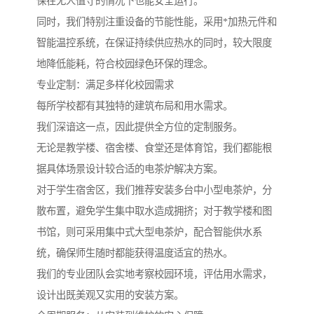
保在无人值守的情况下也能安全运行。
同时，我们特别注重设备的节能性能，采用*加热元件和
智能温控系统，在保证持续供应热水的同时，较大限度
地降低能耗，符合校园绿色环保的理念。
专业定制：满足多样化校园需求
每所学校都有其独特的建筑布局和用水需求。
我们深谙这一点，因此提供全方位的定制服务。
无论是教学楼、宿舍楼、食堂还是体育馆，我们都能根
据具体场景设计较合适的电茶炉解决方案。
对于学生宿舍区，我们推荐安装多台中小型电茶炉，分
散布置，避免学生集中取水造成拥挤；对于教学楼和图
书馆，则可采用集中式大型电茶炉，配合智能供水系
统，确保师生随时都能获得温度适宜的热水。
我们的专业团队会实地考察校园环境，评估用水需求，
设计出既美观又实用的安装方案。