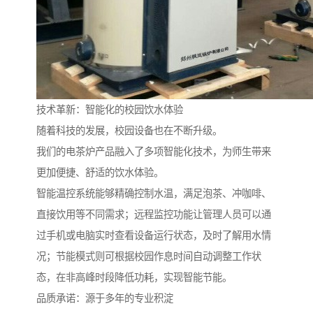
技术革新：智能化的校园饮水体验
随着科技的发展，校园设备也在不断升级。
我们的电茶炉产品融入了多项智能化技术，为师生带来
更加便捷、舒适的饮水体验。
智能温控系统能够精确控制水温，满足泡茶、冲咖啡、
直接饮用等不同需求；远程监控功能让管理人员可以通
过手机或电脑实时查看设备运行状态，及时了解用水情
况；节能模式则可根据校园作息时间自动调整工作状
态，在非高峰时段降低功耗，实现智能节能。
品质承诺：源于多年的专业积淀