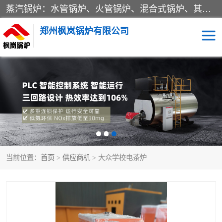
蒸汽锅炉：水管锅炉、火管锅炉、混合式锅炉、其他蒸汽锅炉； 热水锅炉：家用型集中供暖用热水锅炉、其他热水锅炉； 有机热载体锅炉； 船用蒸汽锅炉； （锅炉用辅助设备及装置）蒸汽冷凝器：表面冷凝器、混合式冷凝器、空冷式冷凝器、其他蒸汽冷凝器； 锅炉用辅助设备：节热器、蒸汽收集器、蓄能器、烟垢清除器、气体回收器、泥渣刮除器、空气预热器、其他锅炉用辅助设备；
郑州枫岚锅炉有限公司
当前位置：
首页
>
供应商机
> 大众学校电茶炉