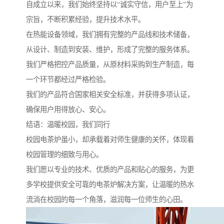
自成立以来，我们始终坚持以“诚实守信，用户至上”为
宗旨，不断积累经验，提升技术水平。
在热能设备领域，我们拥有完整的产品线和技术储备，
从设计、制造到安装、维护，形成了完整的服务体系。
我们严格把控产品质量，从原材料采购到生产制造，每
一个环节都经过严格检验。
我们的产品符合国家相关安全标准，并获得多项认证，
确保用户用得放心、安心。
结语：温暖校园，我们同行
校园电茶炉虽小，却承载着对师生健康的关怀，体现着
校园管理的细致与用心。
我们愿以专业的技术、优质的产品和贴心的服务，为更
多学校提供安全可靠的电茶炉解决方案，让温暖的热水
流淌在校园的每一个角落，滋润每一位师生的心田。