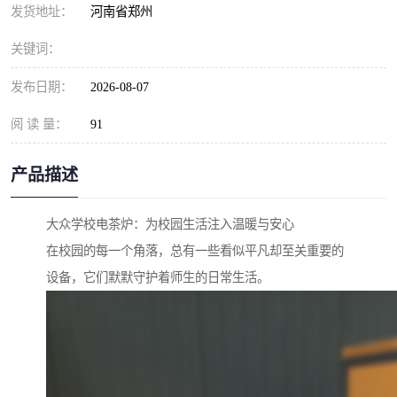
发货地址：
河南省郑州
关键词：
发布日期：
2026-08-07
阅 读 量：
91
产品描述
大众学校电茶炉：为校园生活注入温暖与安心
在校园的每一个角落，总有一些看似平凡却至关重要的
设备，它们默默守护着师生的日常生活。