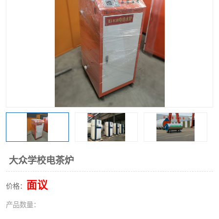
大众学校电茶炉
面议
价格：
产品数量：