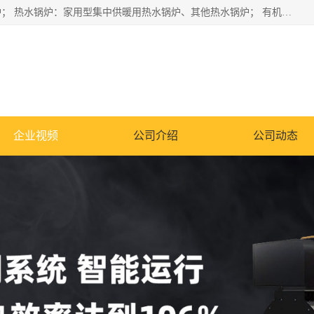
蒸汽锅炉：水管锅炉、火管锅炉、混合式锅炉、其他蒸汽锅炉； 热水锅炉：家用型集中供暖用热水锅炉、其他热水锅炉； 有机热载体锅炉； 船用蒸汽锅炉； （锅炉用辅助设备及装置）蒸汽冷凝器：表面冷凝器、混合式冷凝器、空冷式冷凝器、其他蒸汽冷凝器； 锅炉用辅助设备：节热器、蒸汽收集器、蓄能器、烟垢清除器、气体回收器、泥渣刮除器、空气预热器、其他锅炉用辅助设备；
企业视频
公司介绍
公司动态