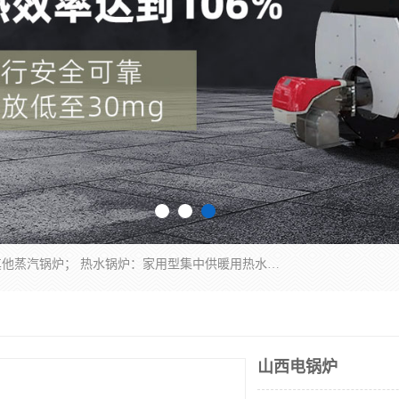
蒸汽锅炉：水管锅炉、火管锅炉、混合式锅炉、其他蒸汽锅炉； 热水锅炉：家用型集中供暖用热水锅炉、其他热水锅炉； 有机热载体锅炉； 船用蒸汽锅炉； （锅炉用辅助设备及装置）蒸汽冷凝器：表面冷凝器、混合式冷凝器、空冷式冷凝器、其他蒸汽冷凝器； 锅炉用辅助设备：节热器、蒸汽收集器、蓄能器、烟垢清除器、气体回收器、泥渣刮除器、空气预热器、其他锅炉用辅助设备；
山西电锅炉