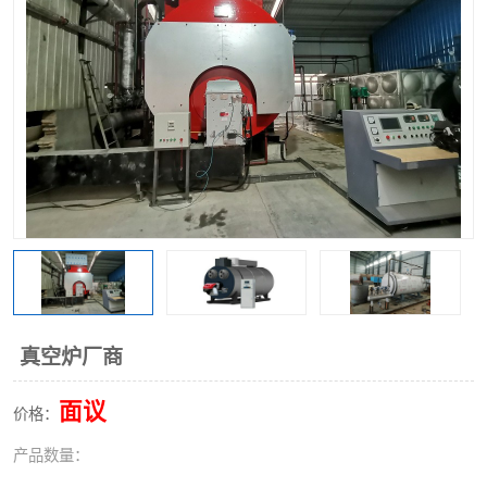
真空炉厂商
面议
价格：
产品数量：