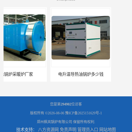
电升温导热油锅炉多少钱
真空热水锅炉供应商
您是第
294902
位访客
版权所有 ©2026-08-06
豫ICP备2025151629号-1
郑州枫岚锅炉有限公司
保留所有权利.
技术支持：
八方资源网
免责声明
管理员入口
网站地图