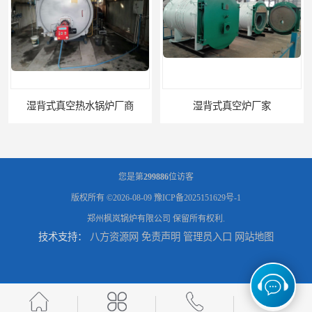
湿背式真空炉厂家
燃气真空锅炉厂商
您是第
299886
位访客
版权所有 ©2026-08-09
豫ICP备2025151629号-1
郑州枫岚锅炉有限公司
保留所有权利.
技术支持：
八方资源网
免责声明
管理员入口
网站地图
电锅炉采暖炉厂家
电升温导热油锅炉多少钱