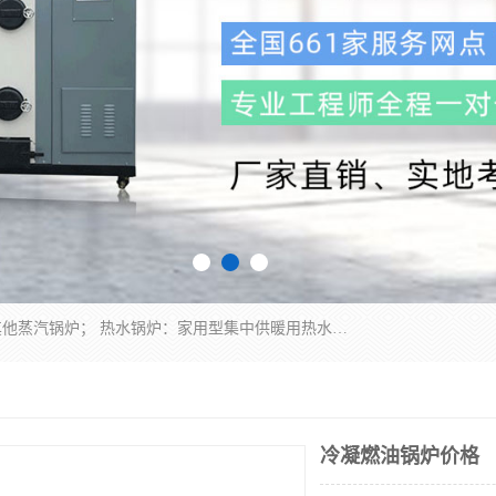
蒸汽锅炉：水管锅炉、火管锅炉、混合式锅炉、其他蒸汽锅炉； 热水锅炉：家用型集中供暖用热水锅炉、其他热水锅炉； 有机热载体锅炉； 船用蒸汽锅炉； （锅炉用辅助设备及装置）蒸汽冷凝器：表面冷凝器、混合式冷凝器、空冷式冷凝器、其他蒸汽冷凝器； 锅炉用辅助设备：节热器、蒸汽收集器、蓄能器、烟垢清除器、气体回收器、泥渣刮除器、空气预热器、其他锅炉用辅助设备；
冷凝燃油锅炉价格