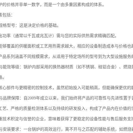
炉的价格并非单一数字，而是一个由多重因素构成的体系。
素包括：
率与规格型号：这是决定价格的基础。
出功率（通常以千瓦或兆瓦计）需与您的实际供热需求精确匹配。
能够覆盖的供暖面积或工艺用热需求越大，相应的设备制造成本与价格也
产品系列涵盖不同规模需求，从适用于特定场所的型号到为大型设施服务
配置与能效等级：锅炉内部采用的换热器材质（如不锈钢、硅铝合金）、燃
格。
核心部件与更精密的控制技术，虽然初始投入可能稍高，但能确保更优的
工艺与品牌保障：自2009年成立以来，我们始终将产品的可靠性与先进性置于
工艺、严格的质量检测体系以及持续的研发投入，构成了产品内在价值的
重技术积淀与信誉的企业，意味着获得了更稳定的设备性能与售后服务支
配套与安装要求：一台锅炉的高效运行，离不开与之匹配的辅助系统，如燃