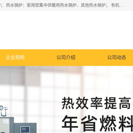
蒸汽锅炉：水管锅炉、火管锅炉、混合式锅炉、其他蒸汽锅炉； 热水锅炉：家用型集中供暖用热水锅炉、其他热水锅炉； 有机热载体锅炉； 船用蒸汽锅炉； （锅炉用辅助设备及装置）蒸汽冷凝器：表面冷凝器、混合式冷凝器、空冷式冷凝器、其他蒸汽冷凝器； 锅炉用辅助设备：节热器、蒸汽收集器、蓄能器、烟垢清除器、气体回收器、泥渣刮除器、空气预热器、其他锅炉用辅助设备；
企业视频
公司介绍
公司动态