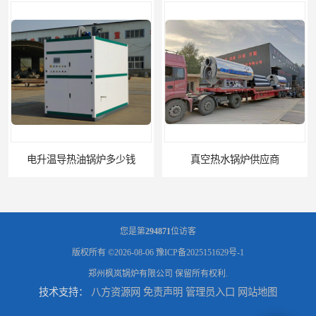
电升温导热油锅炉多少钱
真空热水锅炉供应商
您是第
294871
位访客
版权所有 ©2026-08-06
豫ICP备2025151629号-1
郑州枫岚锅炉有限公司
保留所有权利.
技术支持：
八方资源网
免责声明
管理员入口
网站地图