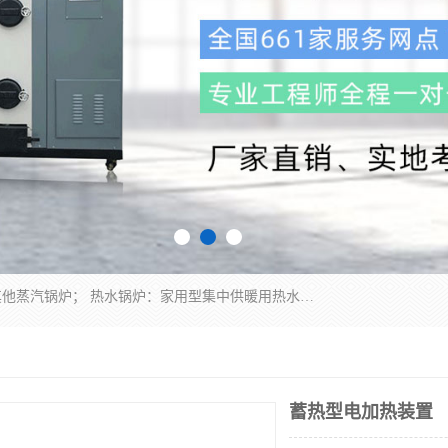
蒸汽锅炉：水管锅炉、火管锅炉、混合式锅炉、其他蒸汽锅炉； 热水锅炉：家用型集中供暖用热水锅炉、其他热水锅炉； 有机热载体锅炉； 船用蒸汽锅炉； （锅炉用辅助设备及装置）蒸汽冷凝器：表面冷凝器、混合式冷凝器、空冷式冷凝器、其他蒸汽冷凝器； 锅炉用辅助设备：节热器、蒸汽收集器、蓄能器、烟垢清除器、气体回收器、泥渣刮除器、空气预热器、其他锅炉用辅助设备；
蓄热型电加热装置