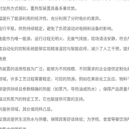
时加热方式相比，蓄热型装置具备多重优势。
幅提升了能源利用的经济性，充分利用了分时电价的差异。
运行平稳，供热持续稳定，避免了负荷波动对电网和设备的影响。
电能作为唯一能源，运行过程无明火、无废气排放，现场清洁安静，符合
度自动化的控制系统能够实现精准温控与智能启停，减少了人工干预，提
场景
热装置的适用性极为广泛，能够为不同规模、不同需求的企业提供定制化
领域，许多工艺过程需要稳定、可控的热源，例如在某些化工反应、物料
够提供持续且参数精确的热能（如蒸汽、导热油或热水），保障产品质量
温过热蒸汽的特定工艺，它也能提供可靠的支持。
共服务领域，其价值同样凸显。
型酒店提供生活热水与供暖，保障宾客舒适体验；为学校、食堂等餐饮场