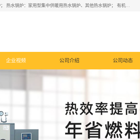
蒸汽锅炉：水管锅炉、火管锅炉、混合式锅炉、其他蒸汽锅炉； 热水锅炉：家用型集中供暖用热水锅炉、其他热水锅炉； 有机热载体锅炉； 船用蒸汽锅炉； （锅炉用辅助设备及装置）蒸汽冷凝器：表面冷凝器、混合式冷凝器、空冷式冷凝器、其他蒸汽冷凝器； 锅炉用辅助设备：节热器、蒸汽收集器、蓄能器、烟垢清除器、气体回收器、泥渣刮除器、空气预热器、其他锅炉用辅助设备；
企业视频
公司介绍
公司动态