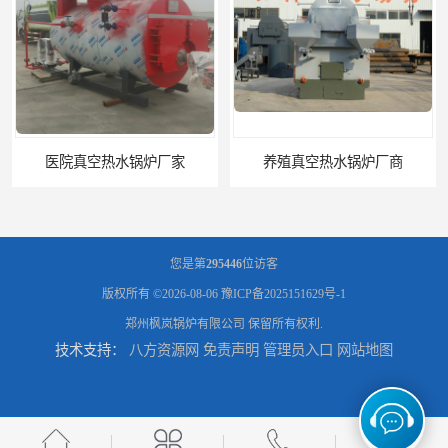
厂家
养殖真空热水锅炉厂商
您是第
295446
位访客
版权所有 ©2026-08-06
豫ICP备2025151629号-1
郑州枫岚锅炉有限公司
保留所有权利.
技术支持：
八方资源网
免责声明
管理员入口
网站地图
天然气真空炉厂家
湿背式真空热水锅炉厂商