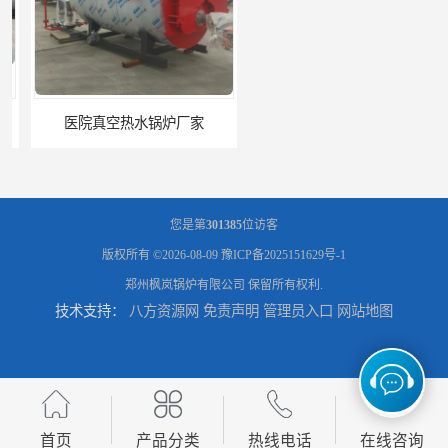
医院真空热水锅炉厂家
养殖真空热水锅炉厂商
您是第
301385
位访客
版权所有 ©2026-08-09
豫ICP备2025151629号-1
郑州枫岚锅炉有限公司
保留所有权利.
技术支持：
八方资源网
免责声明
管理员入口
网站地图
天然气真空炉厂家
湿背式真空热水锅炉厂商
首页
产品分类
热线电话
在线咨询