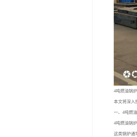
4吨燃油锅
本文将深入
一、4吨燃
4吨燃油锅
这类锅炉通