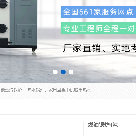
蒸汽锅炉：水管锅炉、火管锅炉、混合式锅炉、其他蒸汽锅炉； 热水锅炉：家用型集中供暖用热水锅炉、其他热水锅炉； 有机热载体锅炉； 船用蒸汽锅炉； （锅炉用辅助设备及装置）蒸汽冷凝器：表面冷凝器、混合式冷凝器、空冷式冷凝器、其他蒸汽冷凝器； 锅炉用辅助设备：节热器、蒸汽收集器、蓄能器、烟垢清除器、气体回收器、泥渣刮除器、空气预热器、其他锅炉用辅助设备；
燃油锅炉4吨