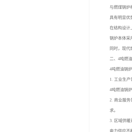
与燃煤锅炉
具有明显优
在结构设计
锅炉本体采
同时，现代
二、4吨燃
4吨燃油锅
1. 工业
4吨燃油锅
2. 商业
求。
3. 区域
电力供应不