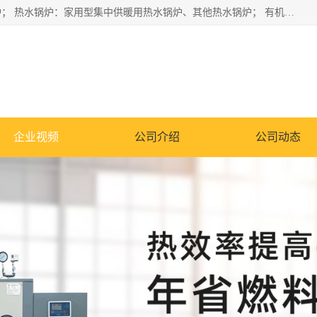
蒸汽锅炉：水管锅炉、火管锅炉、混合式锅炉、其他蒸汽锅炉； 热水锅炉：家用型集中供暖用热水锅炉、其他热水锅炉； 有机热载体锅炉； 船用蒸汽锅炉； （锅炉用辅助设备及装置）蒸汽冷凝器：表面冷凝器、混合式冷凝器、空冷式冷凝器、其他蒸汽冷凝器； 锅炉用辅助设备：节热器、蒸汽收集器、蓄能器、烟垢清除器、气体回收器、泥渣刮除器、空气预热器、其他锅炉用辅助设备；
企业视频
公司介绍
公司动态