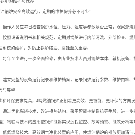
油锅炉的维护与保养
燃油锅炉安全高效运行，定期的维护保养必不可少：
检查：操作人员应每日检查锅炉水位、压力、温度等参数是否正常，观察燃
保养：按照设备说明书和相关规范，定期对锅炉进行内部清洗、外部检查、燃
理系统的维护，对防止锅炉结垢、腐蚀至关重要。
检修：每年至少进行一次全面检修，由专业技术人员对锅炉本体、辅机设备
管理：建立完整的设备运行记录和维护档案，记录锅炉运行参数、维护内容
势与展望
步和环保要求提高，4吨燃油锅炉正朝着更高效、更智能、更环保的方向
提升：通过优化燃烧技术、改进换热结构、采用智能控制系统等手段，进一
化管理：物联网技术的应用使锅炉能够实现远程监控、故障预警、能效分析
燃烧：低氮燃烧技术、高效烟气净化装置的应用，使燃油锅炉的排放更加清