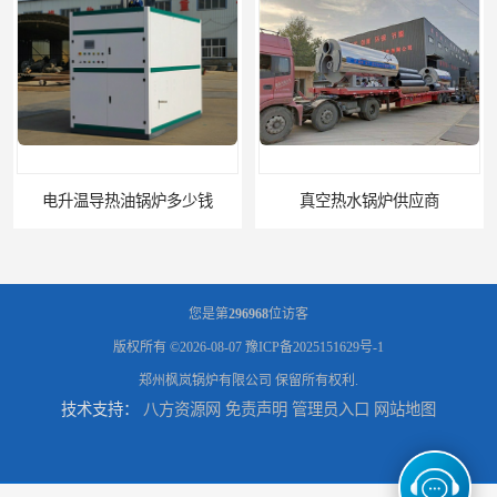
电升温导热油锅炉多少钱
真空热水锅炉供应商
您是第
296968
位访客
版权所有 ©2026-08-07
豫ICP备2025151629号-1
郑州枫岚锅炉有限公司
保留所有权利.
技术支持：
八方资源网
免责声明
管理员入口
网站地图
真空锅炉公司
医院真空热水锅炉厂家