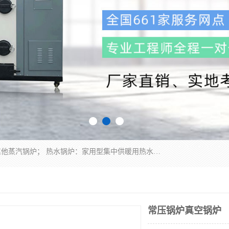
蒸汽锅炉：水管锅炉、火管锅炉、混合式锅炉、其他蒸汽锅炉； 热水锅炉：家用型集中供暖用热水锅炉、其他热水锅炉； 有机热载体锅炉； 船用蒸汽锅炉； （锅炉用辅助设备及装置）蒸汽冷凝器：表面冷凝器、混合式冷凝器、空冷式冷凝器、其他蒸汽冷凝器； 锅炉用辅助设备：节热器、蒸汽收集器、蓄能器、烟垢清除器、气体回收器、泥渣刮除器、空气预热器、其他锅炉用辅助设备；
常压锅炉真空锅炉