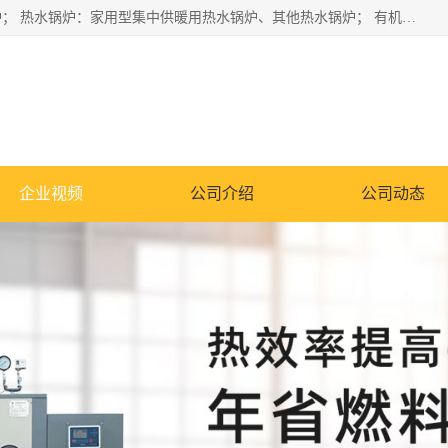
蒸汽锅炉：水管锅炉、火管锅炉、混合式锅炉、其他蒸汽锅炉； 热水锅炉：家用型集中供暖用热水锅炉、其他热水锅炉； 有机热载体锅炉； 船用蒸汽锅炉； （锅炉用辅助设备及装置）蒸汽冷凝器：表面冷凝器、混合式冷凝器、空冷式冷凝器、其他蒸汽冷凝器； 锅炉用辅助设备：节热器、蒸汽收集器、蓄能器、烟垢清除器、气体回收器、泥渣刮除器、空气预热器、其他锅炉用辅助设备；
企业视频
公司介绍
公司动态