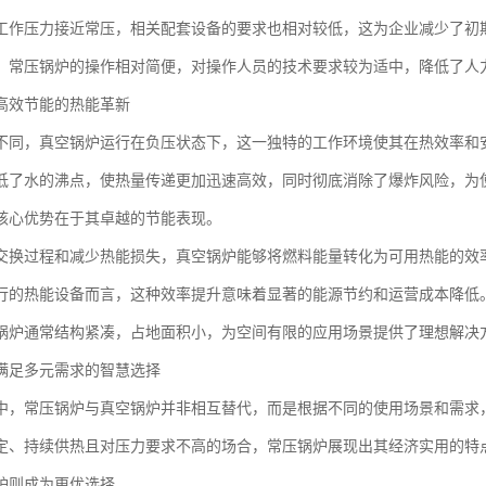
工作压力接近常压，相关配套设备的要求也相对较低，这为企业减少了初
，常压锅炉的操作相对简便，对操作人员的技术要求较为适中，降低了人
高效节能的热能革新
不同，真空锅炉运行在负压状态下，这一独特的工作环境使其在热效率和
低了水的沸点，使热量传递更加迅速高效，同时彻底消除了爆炸风险，为
核心优势在于其卓越的节能表现。
交换过程和减少热能损失，真空锅炉能够将燃料能量转化为可用热能的效
行的热能设备而言，这种效率提升意味着显著的能源节约和运营成本降低
锅炉通常结构紧凑，占地面积小，为空间有限的应用场景提供了理想解决
满足多元需求的智慧选择
中，常压锅炉与真空锅炉并非相互替代，而是根据不同的使用场景和需求
定、持续供热且对压力要求不高的场合，常压锅炉展现出其经济实用的特
炉则成为更优选择。