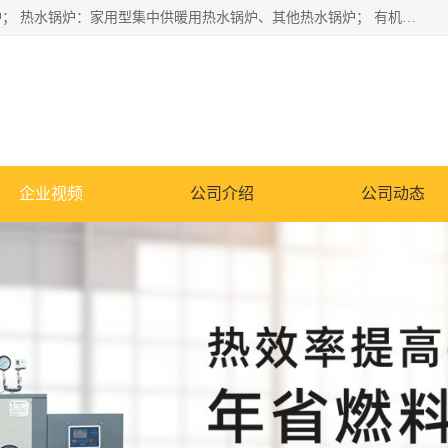
蒸汽锅炉：水管锅炉、火管锅炉、混合式锅炉、其他蒸汽锅炉； 热水锅炉：家用型集中供暖用热水锅炉、其他热水锅炉； 有机热载体锅炉； 船用蒸汽锅炉； （锅炉用辅助设备及装置）蒸汽冷凝器：表面冷凝器、混合式冷凝器、空冷式冷凝器、其他蒸汽冷凝器； 锅炉用辅助设备：节热器、蒸汽收集器、蓄能器、烟垢清除器、气体回收器、泥渣刮除器、空气预热器、其他锅炉用辅助设备；
企业视频
公司介绍
公司动态