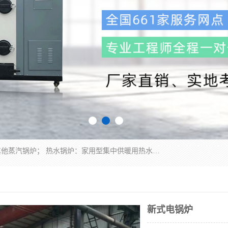
蒸汽锅炉：水管锅炉、火管锅炉、混合式锅炉、其他蒸汽锅炉； 热水锅炉：家用型集中供暖用热水锅炉、其他热水锅炉； 有机热载体锅炉； 船用蒸汽锅炉； （锅炉用辅助设备及装置）蒸汽冷凝器：表面冷凝器、混合式冷凝器、空冷式冷凝器、其他蒸汽冷凝器； 锅炉用辅助设备：节热器、蒸汽收集器、蓄能器、烟垢清除器、气体回收器、泥渣刮除器、空气预热器、其他锅炉用辅助设备；
新式电锅炉