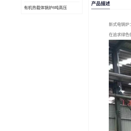
产品描述
有机热载体锅炉8吨高压
新式电锅炉
在追求绿色