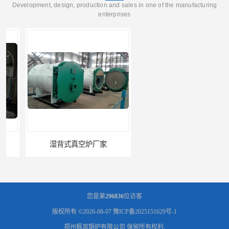
Development, design, production and sales in one of the manufacturing
enterprises
湿背式真空炉厂家
燃气真空锅炉厂商
您是第
296836
位访客
版权所有 ©2026-08-07
豫ICP备2025151629号-1
郑州枫岚锅炉有限公司
保留所有权利.