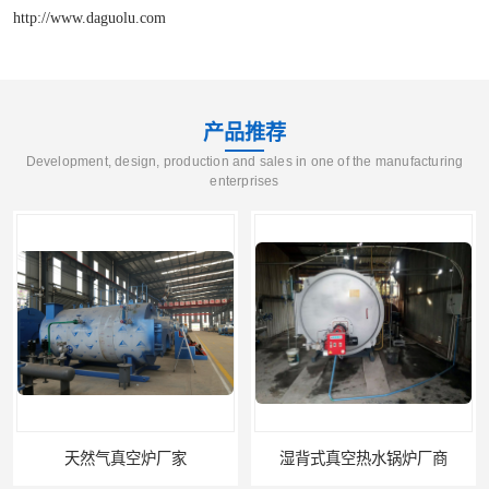
http://www.daguolu.com
产品推荐
Development, design, production and sales in one of the manufacturing
enterprises
气真空炉厂家
湿背式真空热水锅炉厂商