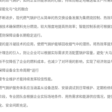
良的燃气锅炉，如同企业热能系统的心脏，持续而稳定地输送着生产所需的
智能化与*化的融合
不断进步，现代燃气锅炉已从简单的热交换设备发展为集燃烧控制、热效
器技术确保燃料充分燃烧，较大限度地提高热效率；智能控制系统可根据
置则保障设备长期稳定运行。
提的是冷凝技术的应用，使燃气锅炉能够回收烟气中的潜热，将热效率提
计理念的引入，则让企业可以根据实际需求灵活配置锅炉容量，避免“大马
新不仅降低了企业的燃料成本，也减少了对环境的影响，实现了经济效益
保障设备全生命周期*运行
要专业维护才能持续发挥较佳性能。
燃气锅炉服务体系应当涵盖从设备选型、安装调试到日常维护、定期检修
阶段，专业团队会根据企业实际场地条件、用热需求和能源供应情况，提
化、安全间距充足。