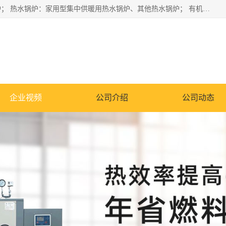
蒸汽锅炉：水管锅炉、火管锅炉、混合式锅炉、其他蒸汽锅炉； 热水锅炉：家用型集中供暖用热水锅炉、其他热水锅炉； 有机热载体锅炉； 船用蒸汽锅炉； （锅炉用辅助设备及装置）蒸汽冷凝器：表面冷凝器、混合式冷凝器、空冷式冷凝器、其他蒸汽冷凝器； 锅炉用辅助设备：节热器、蒸汽收集器、蓄能器、烟垢清除器、气体回收器、泥渣刮除器、空气预热器、其他锅炉用辅助设备；
企业视频
公司介绍
公司动态