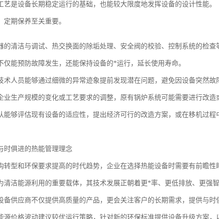
工艺是设备长期稳定运行的基础，也能较大限度地发挥设备的设计性能。
，定期保养至关重要。
器的清洁与调试、热交换面的除垢处理、安全阀的校验、控制系统的检查
不仅能预防故障发生，还能保持设备的*运行，延长使用寿命。
技术人员能够通过细微的异常迹象提前发现潜在问题，避免因设备突然故
企业生产规模的变化或工艺要求的调整，原有锅炉系统可能需要进行改造
队能够评估现有设备的适应性，提出经济可行的改造方案，或在移机过程
与时俱进的热能管理理念
构转型和环保要求提高的时代趋势，企业在选择热能设备时需要有前瞻性
为清洁能源利用的重要载体，其技术发展正朝着更*率、更低排放、更强
设备供应商不仅提供高质量的产品，更会关注客户的长期需求，提供与时
能源价格波动建议较优运行策略，针对新的环保标准提供设备升级方案，