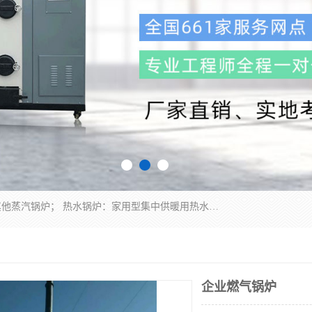
蒸汽锅炉：水管锅炉、火管锅炉、混合式锅炉、其他蒸汽锅炉； 热水锅炉：家用型集中供暖用热水锅炉、其他热水锅炉； 有机热载体锅炉； 船用蒸汽锅炉； （锅炉用辅助设备及装置）蒸汽冷凝器：表面冷凝器、混合式冷凝器、空冷式冷凝器、其他蒸汽冷凝器； 锅炉用辅助设备：节热器、蒸汽收集器、蓄能器、烟垢清除器、气体回收器、泥渣刮除器、空气预热器、其他锅炉用辅助设备；
企业燃气锅炉