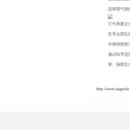
选择燃气锅
它代表着企
在专业团队
中保持勃勃
通过科学选
率、保障生
http://www.daguolu