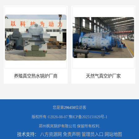
天然气真空炉厂家
湿背式真空热水锅炉厂商
您是第
296450
位访客
版权所有 ©2026-08-07
豫ICP备2025151629号-1
郑州枫岚锅炉有限公司
保留所有权利.
技术支持：
八方资源网
免责声明
管理员入口
网站地图