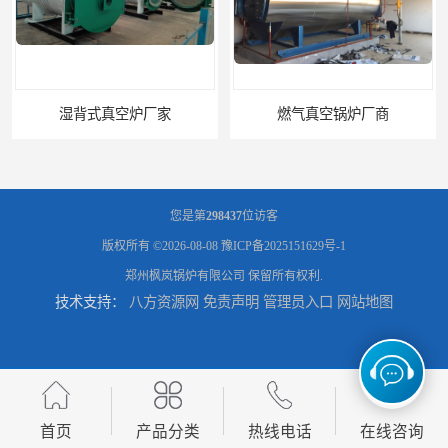
湿背式真空炉厂家
燃气真空锅炉厂商
您是第
298437
位访客
版权所有 ©2026-08-08
豫ICP备2025151629号-1
郑州枫岚锅炉有限公司
保留所有权利.
技术支持：
八方资源网
免责声明
管理员入口
网站地图
电锅炉采暖炉厂家
电升温导热油锅炉多少钱
首页
产品分类
热线电话
在线咨询