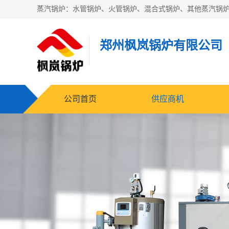
郑州枫岚锅炉有限公司
公司首页
供应商机