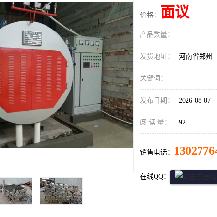
面议
价格：
产品数量：
发货地址：
河南省郑州
关键词：
发布日期：
2026-08-07
阅 读 量：
92
1302776
销售电话：
在线QQ：