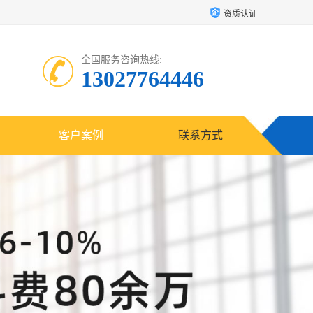
资质认证
全国服务咨询热线:
13027764446
客户案例
联系方式