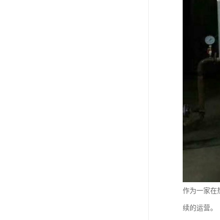
作为一家在
续的运营。