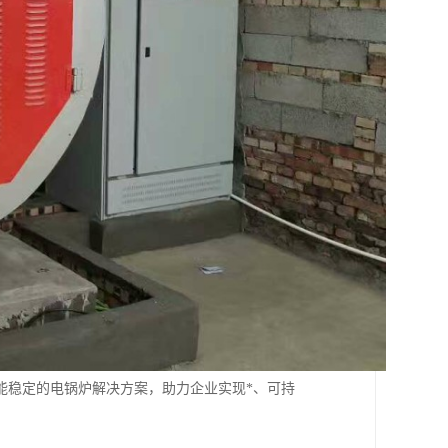
能稳定的电锅炉解决方案，助力企业实现*、可持