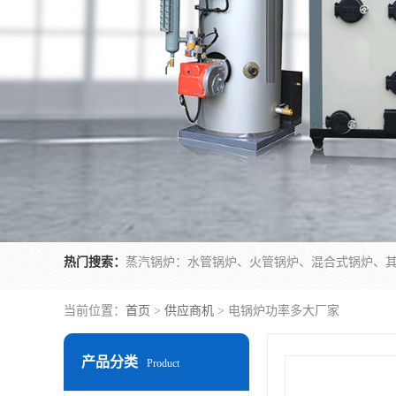
热门搜索：
当前位置：
首页
>
供应商机
> 电锅炉功率多大厂家
产品分类
Product