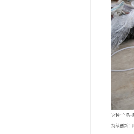
这种“产品
持续创新：