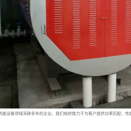
热能设备领域深耕多年的企业，我们始终致力于为客户提供功率匹配、性