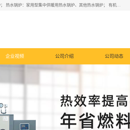
蒸汽锅炉：水管锅炉、火管锅炉、混合式锅炉、其他蒸汽锅炉； 热水锅炉：家用型集中供暖用热水锅炉、其他热水锅炉； 有机热载体锅炉； 船用蒸汽锅炉； （锅炉用辅助设备及装置）蒸汽冷凝器：表面冷凝器、混合式冷凝器、空冷式冷凝器、其他蒸汽冷凝器； 锅炉用辅助设备：节热器、蒸汽收集器、蓄能器、烟垢清除器、气体回收器、泥渣刮除器、空气预热器、其他锅炉用辅助设备；
企业视频
公司介绍
公司动态