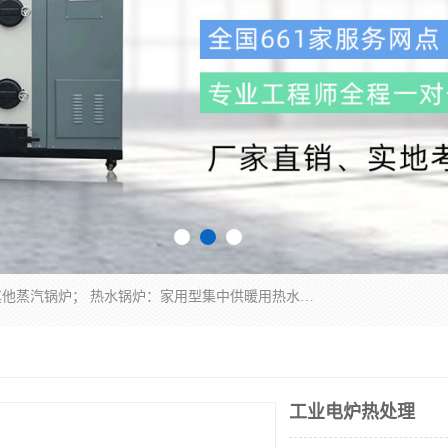
蒸汽锅炉：水管锅炉、火管锅炉、混合式锅炉、其他蒸汽锅炉； 热水锅炉：家用型集中供暖用热水锅炉、其他热水锅炉； 有机热载体锅炉； 船用蒸汽锅炉； （锅炉用辅助设备及装置）蒸汽冷凝器：表面冷凝器、混合式冷凝器、空冷式冷凝器、其他蒸汽冷凝器； 锅炉用辅助设备：节热器、蒸汽收集器、蓄能器、烟垢清除器、气体回收器、泥渣刮除器、空气预热器、其他锅炉用辅助设备；
工业电炉热处理