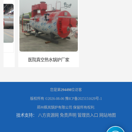
医院真空热水锅炉厂家
养殖真空热水锅炉厂商
您是第
294498
位访客
版权所有 ©2026-08-06
豫ICP备2025151629号-1
郑州枫岚锅炉有限公司
保留所有权利.
技术支持：
八方资源网
免责声明
管理员入口
网站地图