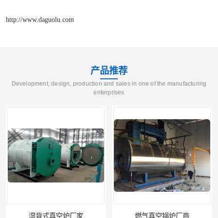
http://www.daguolu.com
产品推荐
Development, design, production and sales in one of the manufacturing
enterprises
炉厂家
燃气真空锅炉厂商