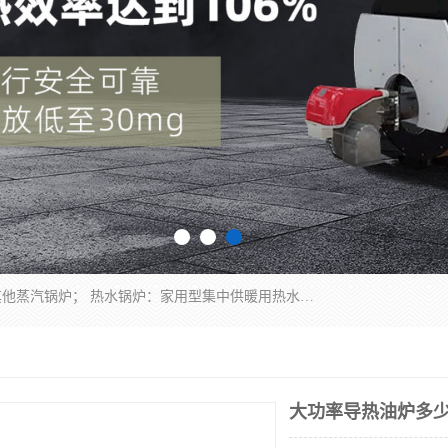
蒸汽锅炉：水管锅炉、火管锅炉、混合式锅炉、其他蒸汽锅炉； 热水锅炉：家用型集中供暖用热水锅炉、其他热水锅炉； 有机热载体锅炉； 船用蒸汽锅炉； （锅炉用辅助设备及装置）蒸汽冷凝器：表面冷凝器、混合式冷凝器、空冷式冷凝器、其他蒸汽冷凝器； 锅炉用辅助设备：节热器、蒸汽收集器、蓄能器、烟垢清除器、气体回收器、泥渣刮除器、空气预热器、其他锅炉用辅助设备；
大功率导热油炉多