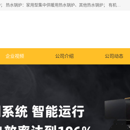
蒸汽锅炉：水管锅炉、火管锅炉、混合式锅炉、其他蒸汽锅炉； 热水锅炉：家用型集中供暖用热水锅炉、其他热水锅炉； 有机热载体锅炉； 船用蒸汽锅炉； （锅炉用辅助设备及装置）蒸汽冷凝器：表面冷凝器、混合式冷凝器、空冷式冷凝器、其他蒸汽冷凝器； 锅炉用辅助设备：节热器、蒸汽收集器、蓄能器、烟垢清除器、气体回收器、泥渣刮除器、空气预热器、其他锅炉用辅助设备；
企业视频
公司介绍
公司动态