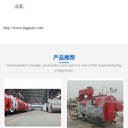
成果。
http://www.daguolu.com
产品推荐
Development, design, production and sales in one of the manufacturing
enterprises