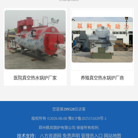
养殖真空热水锅炉厂商
天然气真空炉厂家
您是第
299528
位访客
版权所有 ©2026-08-08
豫ICP备2025151629号-1
郑州枫岚锅炉有限公司
保留所有权利.
技术支持：
八方资源网
免责声明
管理员入口
网站地图