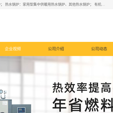
蒸汽锅炉：水管锅炉、火管锅炉、混合式锅炉、其他蒸汽锅炉； 热水锅炉：家用型集中供暖用热水锅炉、其他热水锅炉； 有机热载体锅炉； 船用蒸汽锅炉； （锅炉用辅助设备及装置）蒸汽冷凝器：表面冷凝器、混合式冷凝器、空冷式冷凝器、其他蒸汽冷凝器； 锅炉用辅助设备：节热器、蒸汽收集器、蓄能器、烟垢清除器、气体回收器、泥渣刮除器、空气预热器、其他锅炉用辅助设备；
企业视频
公司介绍
公司动态