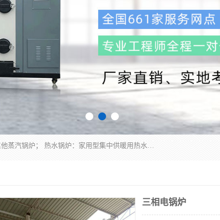
蒸汽锅炉：水管锅炉、火管锅炉、混合式锅炉、其他蒸汽锅炉； 热水锅炉：家用型集中供暖用热水锅炉、其他热水锅炉； 有机热载体锅炉； 船用蒸汽锅炉； （锅炉用辅助设备及装置）蒸汽冷凝器：表面冷凝器、混合式冷凝器、空冷式冷凝器、其他蒸汽冷凝器； 锅炉用辅助设备：节热器、蒸汽收集器、蓄能器、烟垢清除器、气体回收器、泥渣刮除器、空气预热器、其他锅炉用辅助设备；
三相电锅炉