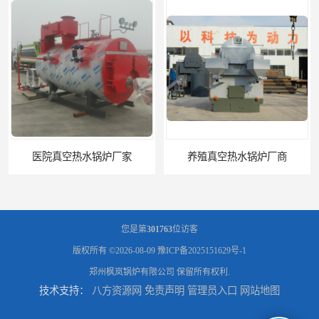
医院真空热水锅炉厂家
养殖真空热水锅炉厂商
您是第
301763
位访客
版权所有 ©2026-08-09
豫ICP备2025151629号-1
郑州枫岚锅炉有限公司
保留所有权利.
技术支持：
八方资源网
免责声明
管理员入口
网站地图